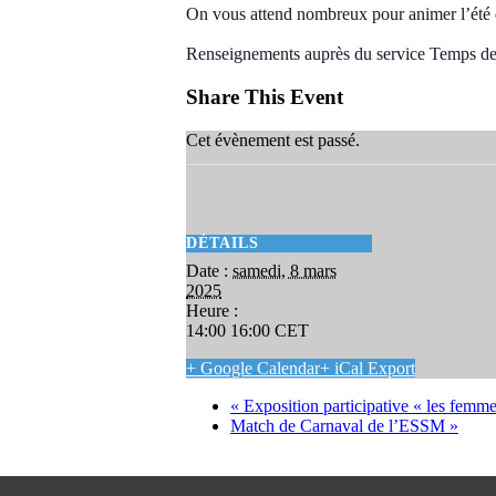
On vous attend nombreux pour animer l’été d
Renseignements auprès du service Temps de 
Share This Event
Cet évènement est passé.
DÉTAILS
Date :
samedi, 8 mars
2025
Heure :
14:00 16:00
CET
+ Google Calendar
+ iCal Export
«
Exposition participative « les femme
Match de Carnaval de l’ESSM
»