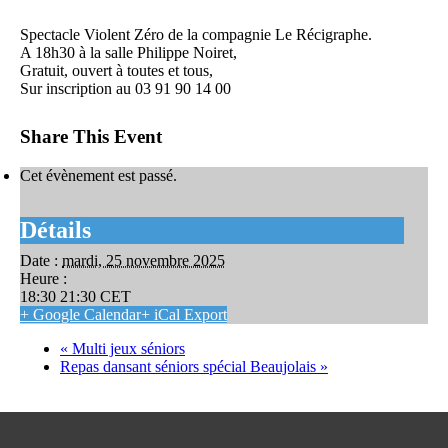
mardi, 25 novembre 2025 18:30
21:30
CET
Spectacle Violent Zéro de la compagnie Le Récigraphe.
A 18h30 à la salle Philippe Noiret,
Gratuit, ouvert à toutes et tous,
Sur inscription au 03 91 90 14 00
Share This Event
Cet évènement est passé.
Détails
Date :
mardi, 25 novembre 2025
Heure :
18:30 21:30
CET
+ Google Calendar
+ iCal Export
«
Multi jeux séniors
Repas dansant séniors spécial Beaujolais
»