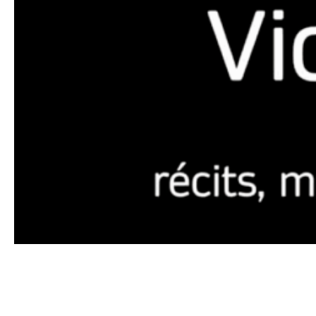
Journée internationale de lutte contre
les violences faites aux femmes