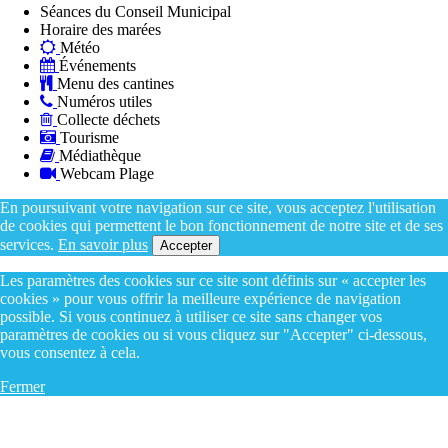
Séances du Conseil Municipal
Horaire des marées
Météo
Événements
Menu des cantines
Numéros utiles
Collecte déchets
Tourisme
Médiathèque
Webcam Plage
En poursuivant votre navigation sur ce site, vous acceptez l'utilisation
de cookies qui permettent le bon fonctionnement de notre site et de ses
services.
En savoir plus
Accepter
Les paramètres des cookies sur ce site sont définis sur « accepter les
cookies » pour vous offrir la meilleure expérience de navigation
possible. Si vous continuez à utiliser ce site sans changer vos
paramètres de cookies ou si vous cliquez sur "Accepter" ci-dessous,
vous consentez à cela.
Fermer