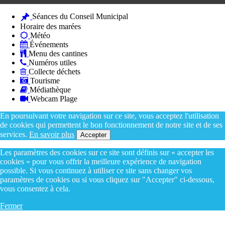
Séances du Conseil Municipal
Horaire des marées
Météo
Événements
Menu des cantines
Numéros utiles
Collecte déchets
Tourisme
Médiathèque
Webcam Plage
En poursuivant votre navigation sur ce site, vous acceptez l'utilisation
de cookies qui permettent le bon fonctionnement de notre site et de ses
services.
En savoir plus
Accepter
Les paramètres des cookies sur ce site sont définis sur « accepter les
cookies » pour vous offrir la meilleure expérience de navigation
possible. Si vous continuez à utiliser ce site sans changer vos
paramètres de cookies ou si vous cliquez sur "Accepter" ci-dessous,
vous consentez à cela.
Fermer