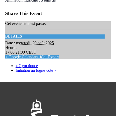
Animation musicale : 3 gars de +
Share This Event
Cet évènement est passé.
DÉTAILS
Date :
mercredi, 20 août 2025
Heure :
17:00 21:00
CEST
+ Google Calendar
+ iCal Export
«
Gym douce
Initiation au logne-côte
»