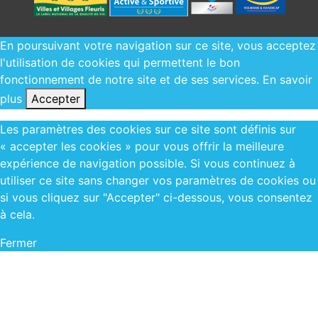
En poursuivant votre navigation sur ce site, vous acceptez
l'utilisation de cookies qui permettent le bon
fonctionnement de notre site et de ses services.
En savoir
plus
Accepter
Les paramètres des cookies sur ce site sont définis sur
« accepter les cookies » pour vous offrir la meilleure
expérience de navigation possible. Si vous continuez à
utiliser ce site sans changer vos paramètres de cookies ou
si vous cliquez sur "Accepter" ci-dessous, vous consentez
à cela.
Fermer