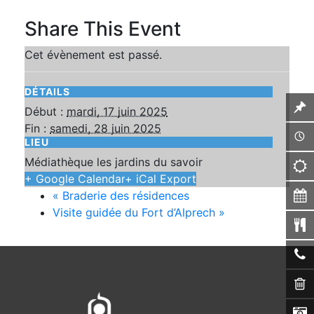
Share This Event
Cet évènement est passé.
DÉTAILS
Début :
mardi, 17 juin 2025
Fin :
samedi, 28 juin 2025
LIEU
Médiathèque les jardins du savoir
+ Google Calendar
+ iCal Export
«
Braderie des résidences
Visite guidée du Fort d’Alprech
»