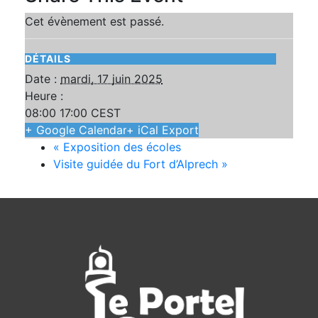
Cet évènement est passé.
DÉTAILS
Date :
mardi, 17 juin 2025
Heure :
08:00 17:00
CEST
+ Google Calendar
+ iCal Export
«
Exposition des écoles
Visite guidée du Fort d’Alprech
»