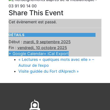
03 91 90 14 00
Share This Event
Cet évènement est passé.
DÉTAILS
Début :
mardi, 9 septembre 2025
Fin :
vendredi, 10 octobre 2025
+ Google Calendar
+ iCal Export
«
Lectures « quelques mots avec elle » –
Autour de l’expo
Visite guidée du Fort d’Alprech
»