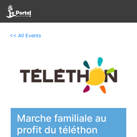
<< All Events
Marche familiale au
profit du téléthon