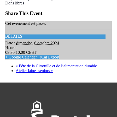
Dons libres
Share This Event
Cet évènement est passé.
DÉTAILS
Date :
dimanche, 6 octobre 2024
Heure :
08:30 10:00
CEST
+ Google Calendar
+ iCal Export
«
Fête de la Citrouille et de l’alimentation durable
Atelier laines seniors
»