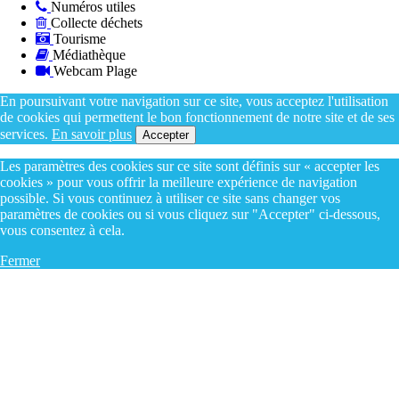
Numéros utiles
Collecte déchets
Tourisme
Médiathèque
Webcam Plage
En poursuivant votre navigation sur ce site, vous acceptez l'utilisation
de cookies qui permettent le bon fonctionnement de notre site et de ses
services.
En savoir plus
Accepter
Les paramètres des cookies sur ce site sont définis sur « accepter les
cookies » pour vous offrir la meilleure expérience de navigation
possible. Si vous continuez à utiliser ce site sans changer vos
paramètres de cookies ou si vous cliquez sur "Accepter" ci-dessous,
vous consentez à cela.
Fermer