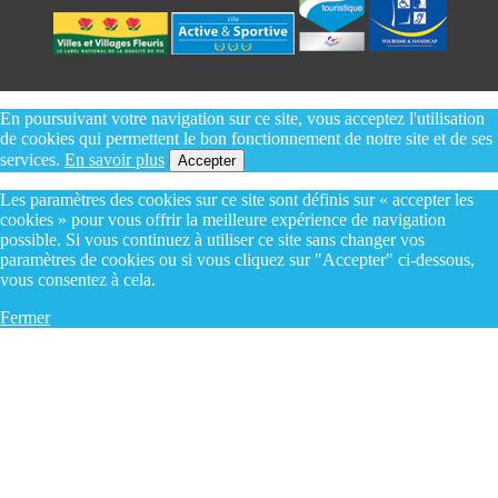
En poursuivant votre navigation sur ce site, vous acceptez l'utilisation
de cookies qui permettent le bon fonctionnement de notre site et de ses
services.
En savoir plus
Accepter
Les paramètres des cookies sur ce site sont définis sur « accepter les
cookies » pour vous offrir la meilleure expérience de navigation
possible. Si vous continuez à utiliser ce site sans changer vos
paramètres de cookies ou si vous cliquez sur "Accepter" ci-dessous,
vous consentez à cela.
Fermer