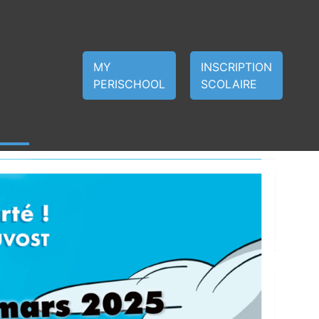
MY
INSCRIPTION
PERISCHOOL
SCOLAIRE
Navig
Navig
Jour
de
par
vues
consu
Évèn