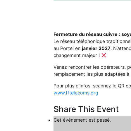
Forum des opéra
mardi, 13 mai 2025 14:00
17:00
CE
Fermeture du réseau cuivre : soy
Le réseau téléphonique traditionnel
au Portel en
janvier 2027
. N’atten
changement majeur !
Venez rencontrer les opérateurs, p
remplacement les plus adaptées à 
Pour plus d’infos, scannez le QR co
www.fftelecoms.org
Share This Event
Cet évènement est passé.