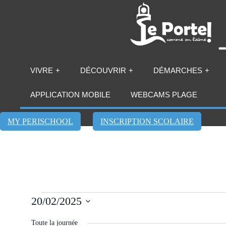
VIVRE
DÉCOUVRIR
DÉMARCHES
APPLICATION MOBILE
WEBCAMS PLAGE
MY PERISCHOOL
INSCRIPTION SCOLAIRE
Évènements
20/02/2025
for
Sélectionnez
une
Toute la journée