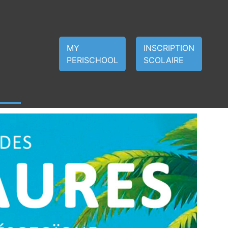
MY
INSCRIPTION
PERISCHOOL
SCOLAIRE
Navig
Navig
Jour
de
par
vues
consu
Évèn