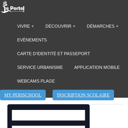
VIVRE
DÉCOUVRIR
DÉMARCHES
EVÈNEMENTS
CARTE D’IDENTITÉ ET PASSEPORT
SERVICE URBANISME
APPLICATION MOBILE
WEBCAMS PLAGE
MY PERISCHOOL
INSCRIPTION SCOLAIRE
Navigation
Navigation
Évènements
de
par
for
vues
consultations
dimanche,
Évènement