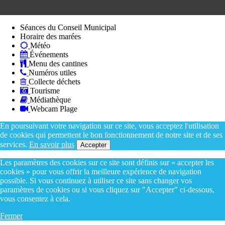
Séances du Conseil Municipal
Horaire des marées
Météo
Événements
Menu des cantines
Numéros utiles
Collecte déchets
Tourisme
Médiathèque
Webcam Plage
En poursuivant votre navigation sur ce site, vous acceptez l'utilisation
de cookies qui permettent le bon fonctionnement de notre site et de ses
services.
En savoir plus
Accepter
Les paramètres des cookies sur ce site sont définis sur « accepter les
cookies » pour vous offrir la meilleure expérience de navigation
possible. Si vous continuez à utiliser ce site sans changer vos
paramètres de cookies ou si vous cliquez sur "Accepter" ci-dessous,
vous consentez à cela.
Fermer