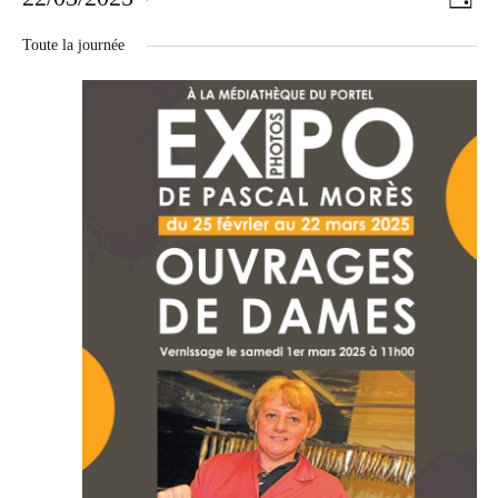
Jour
de
for
par
Sélectionnez
vues
une
Toute la journée
samedi,
consu
Évè
date.
22
mars
2025