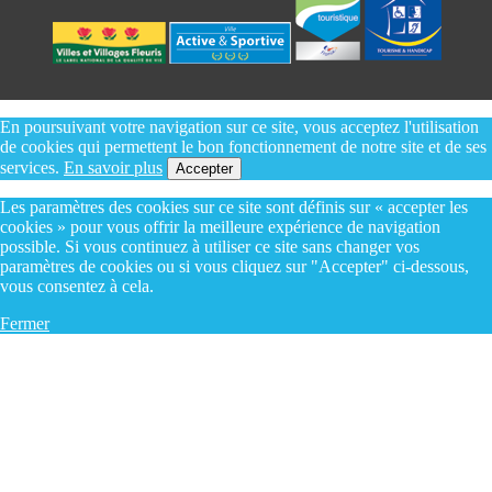
En poursuivant votre navigation sur ce site, vous acceptez l'utilisation
de cookies qui permettent le bon fonctionnement de notre site et de ses
services.
En savoir plus
Accepter
Les paramètres des cookies sur ce site sont définis sur « accepter les
cookies » pour vous offrir la meilleure expérience de navigation
possible. Si vous continuez à utiliser ce site sans changer vos
paramètres de cookies ou si vous cliquez sur "Accepter" ci-dessous,
vous consentez à cela.
Fermer