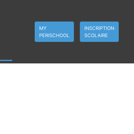
MY
INSCRIPTION
PERISCHOOL
SCOLAIRE
DU CONSEIL