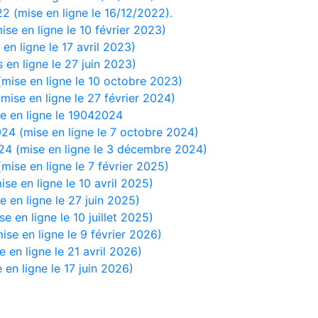
 (mise en ligne le 16/12/2022).
ise en ligne le 10 février 2023)
 en ligne le 17 avril 2023)
 en ligne le 27 juin 2023)
mise en ligne le 10 octobre 2023)
mise en ligne le 27 février 2024)
se en ligne le 19042024
4 (mise en ligne le 7 octobre 2024)
4 (mise en ligne le 3 décembre 2024)
mise en ligne le 7 février 2025)
se en ligne le 10 avril 2025)
e en ligne le 27 juin 2025)
se en ligne le 10 juillet 2025)
ise en ligne le 9 février 2026)
 en ligne le 21 avril 2026)
 en ligne le 17 juin 2026)