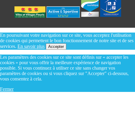
En poursuivant votre navigation sur ce site, vous acceptez l'utilisation
de cookies qui permettent le bon fonctionnement de notre site et de ses
services.
En savoir plus
Accepter
Les paramètres des cookies sur ce site sont définis sur « accepter les
cookies » pour vous offrir la meilleure expérience de navigation
possible. Si vous continuez à utiliser ce site sans changer vos
paramètres de cookies ou si vous cliquez sur "Accepter" ci-dessous,
vous consentez à cela.
Fermer