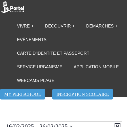
VIVRE
DÉCOUVRIR
DÉMARCHES
EVÈNEMENTS
CARTE D’IDENTITÉ ET PASSEPORT
SERVICE URBANISME
APPLICATION MOBILE
WEBCAMS PLAGE
MY PERISCHOOL
INSCRIPTION SCOLAIRE
Évènements
Navi
Navi
16/02/2025
 - 
26/02/2025