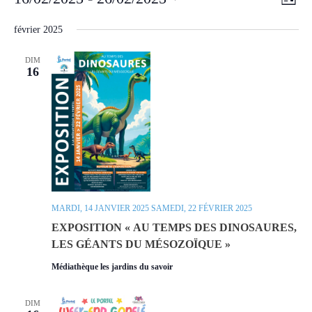
Liste
de
par
Sélectionnez
vues
une
février 2025
consu
Évè
date.
DIM
16
MARDI, 14 JANVIER 2025
SAMEDI, 22 FÉVRIER 2025
EXPOSITION « AU TEMPS DES DINOSAURES,
LES GÉANTS DU MÉSOZOÏQUE »
Médiathèque les jardins du savoir
DIM