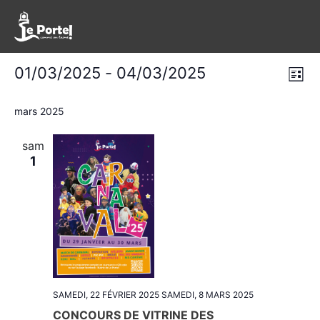
Évènements
Nav
Na
01/03/2025
 - 
04/03/2025
Liste
de
Sélectionnez
pa
une
mars 2025
vu
con
date.
Év
sam
1
SAMEDI, 22 FÉVRIER 2025
SAMEDI, 8 MARS 2025
CONCOURS DE VITRINE DES