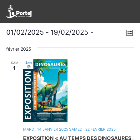
Évènements
Nav
Na
01/02/2025
 - 
19/02/2025
Liste
de
Sélectionnez
pa
une
février 2025
vu
con
date.
Év
SAM
1
MARDI, 14 JANVIER 2025
SAMEDI, 22 FÉVRIER 2025
EXPOSITION « AU TEMPS DES DINOSAURES,